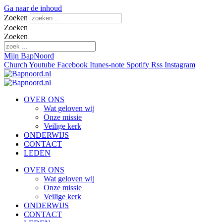
Ga naar de inhoud
Zoeken
Zoeken
Zoeken
Mijn BapNoord
Church
Youtube
Facebook
Itunes-note
Spotify
Rss
Instagram
OVER ONS
Wat geloven wij
Onze missie
Veilige kerk
ONDERWIJS
CONTACT
LEDEN
OVER ONS
Wat geloven wij
Onze missie
Veilige kerk
ONDERWIJS
CONTACT