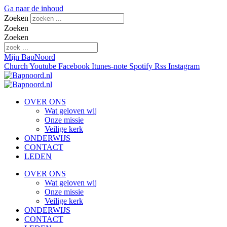
Ga naar de inhoud
Zoeken
Zoeken
Zoeken
Mijn BapNoord
Church
Youtube
Facebook
Itunes-note
Spotify
Rss
Instagram
OVER ONS
Wat geloven wij
Onze missie
Veilige kerk
ONDERWIJS
CONTACT
LEDEN
OVER ONS
Wat geloven wij
Onze missie
Veilige kerk
ONDERWIJS
CONTACT