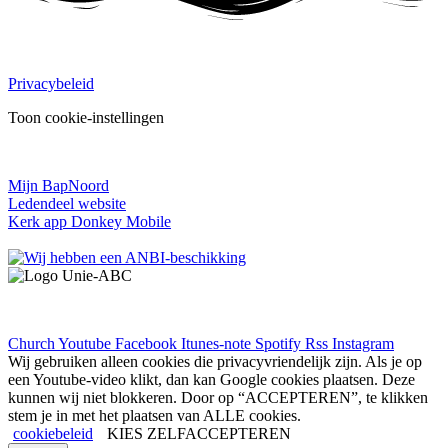
PRIVACY:
Privacybeleid
Toon cookie-instellingen
INLOGGEN:
Mijn BapNoord
Ledendeel website
Kerk app Donkey Mobile
© 2024 – Baptistengemeente Alphen Noord
Church
Youtube
Facebook
Itunes-note
Spotify
Rss
Instagram
Wij gebruiken alleen cookies die privacyvriendelijk zijn. Als je op
een Youtube-video klikt, dan kan Google cookies plaatsen. Deze
kunnen wij niet blokkeren. Door op “ACCEPTEREN”, te klikken
stem je in met het plaatsen van ALLE cookies.
cookiebeleid
KIES ZELF
ACCEPTEREN